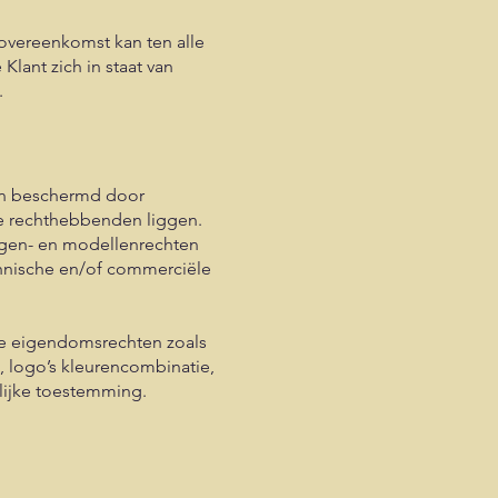
vereenkomst kan ten alle
lant zich in staat van
t.
ijn beschermd door
ere rechthebbenden liggen.
ingen- en modellenrechten
chnische en/of commerciële
ele eigendomsrechten zoals
n, logo’s kleurencombinatie,
elijke toestemming.