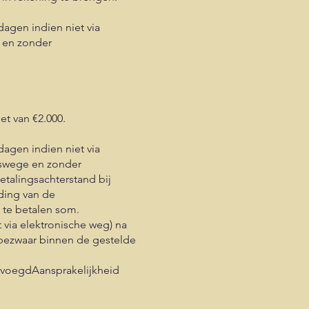
dagen indien niet via
e en zonder
t van €2.000.
dagen indien niet via
htswege en zonder
etalingsachterstand bij
jding van de
 te betalen som.
 via elektronische weg) na
 bezwaar binnen de gestelde
bevoegdAansprakelijkheid