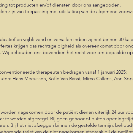
ing tot producten en/of diensten door ons aangeboden.
 zijn van toepassing met uitsluiting van de algemene voorwa
ndicatief en vrijblijvend en vervallen indien zij niet binnen 30 
ffertes krijgen pas rechtsgeldigheid als overeenkomst door ond
s. Wij behouden ons bovendien het recht voor om bepaalde o
econventioneerde therapeuten bedragen vanaf 1 januari 2025:
uten: Hans Meeussen, Sofie Van Ranst, Mirco Callens, Ann-Soph
 worden nagekomen door de patiënt dienen uiterlijk 24 uur vo
 te worden afgezegd. Bij geen gehoor of buiten openingstijd
uren. Bij het niet afzeggen binnen de gestelde termijn, behoudt
behorende tarief van de niet nagekomen afspraak bij de patiënt