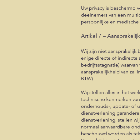
Uw privacy is beschermd vo
deelnemers van een multid
persoonlijke en medische 
Artikel 7 – Aansprakelij
Wij zijn niet aansprakelijk
enige directe of indirect
bedrijfsstagnatie) waarvan
aansprakelijkheid van zal i
BTW).
Wij stellen alles in het w
technische kenmerken van
onderhouds-, update- of 
dienstverlening garandere
dienstverlening, stellen wi
normaal aanvaardbare onder
beschouwd worden als te