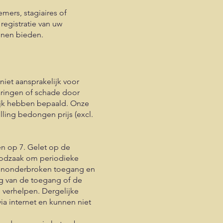
mers, stagiaires of
registratie van uw
nnen bieden.
niet aansprakelijk voor
aringen of schade door
lijk hebben bepaald. Onze
elling bedongen prijs (excl.
en op 7. Gelet op de
oodzaak om periodieke
 ononderbroken toegang en
ng van de toegang of de
e verhelpen. Dergelijke
ia internet en kunnen niet