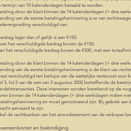
e termijn van 10 kalenderdagen betaald te worden.
etaling door de klant binnen de 14 kalenderdagen (+ drie werk
ending van de eerste betalingsherinnering is er van rechtsweg
adevergoeding verschuldigd van:
edrag lager dan of gelijk is aan €150;
van het verschuldigde bedrag boven de €150;
n het verschuldigde bedrag boven de €500, met een totaallimie
etaling door de klant binnen de 14 kalenderdagen (+ drie werk
ending van de eerste betalingsherinnering is de klant van rec
rest verschuldigd ten belope van de wettelijke rentevoet voor b
kel 5, lid 2 van de wet van 2 augustus 2002 betreffende de bestri
handelstransacties. Deze interesten worden berekend op de nog
uren binnen de 14 kalenderdagen (+ drie werkdagen indien niet
betalingsherinnering en moet gemotiveerd zijn. Bij gebrek aan
acht aanvaard te zijn.
 enkel de rechtbanken van het arrondissement van de verkoper 
e overeenkomst en beëindiging