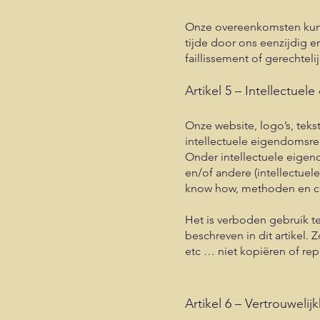
Onze overeenkomsten kunn
tijde door ons eenzijdig e
faillissement of gerechteli
Artikel 5 – Intellectue
Onze website, logo’s, tek
intellectuele eigendomsrec
Onder intellectuele eigen
en/of andere (intellectue
know how, methoden en c
Het is verboden gebruik t
beschreven in dit artikel.
etc … niet kopiëren of re
Artikel 6 – Vertrouwelij