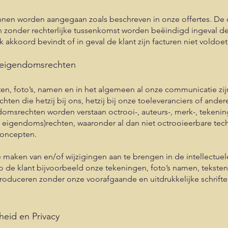
en worden aangegaan zoals beschreven in onze offertes. De o
n zonder rechterlijke tussenkomst worden beëindigd ingeval de K
jk akkoord bevindt of in geval de klant zijn facturen niet voldoe
le eigendomsrechten
sten, foto’s, namen en in het algemeen al onze communicatie z
hten die hetzij bij ons, hetzij bij onze toeleveranciers of and
domsrechten worden verstaan octrooi-, auteurs-, merk-, teken
le eigendoms)rechten, waaronder al dan niet octrooieerbare te
oncepten.
e maken van en/of wijzigingen aan te brengen in de intellectu
 Zo de klant bijvoorbeeld onze tekeningen, foto’s namen, tekste
produceren zonder onze voorafgaande en uitdrukkelijke schrift
kheid en Privacy