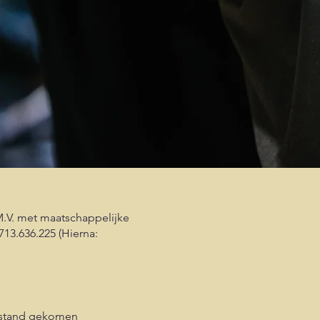
.V. met maatschappelijke
13.636.225 (Hierna:
t stand gekomen