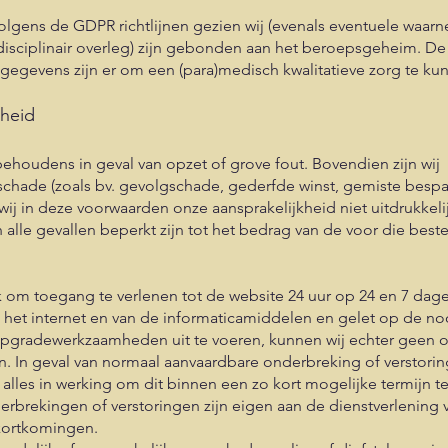
lgens de GDPR richtlijnen gezien wij (evenals eventuele waarne
isciplinair overleg) zijn gebonden aan het beroepsgeheim. De 
gegevens zijn er om een (para)medisch kwalitatieve zorg te ku
kheid
 behoudens in geval van opzet of grove fout. Bovendien zijn wij 
e schade (zoals bv. gevolgschade, gederfde winst, gemiste besp
 wij in deze voorwaarden onze aansprakelijkheid niet uitdrukke
n alle gevallen beperkt zijn tot het bedrag van de voor die best
erk om toegang te verlenen tot de website 24 uur op 24 en 7 dag
 het internet en van de informaticamiddelen en gelet op de n
upgradewerkzaamheden uit te voeren, kunnen wij echter geen
n. In geval van normaal aanvaardbare onderbreking of verstori
j alles in werking om dit binnen een zo kort mogelijke termijn t
brekingen of verstoringen zijn eigen aan de dienstverlening v
kortkomingen.